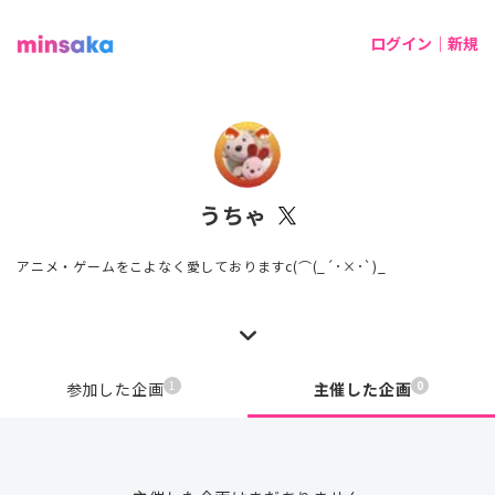
ログイン｜新規
うちゃ
アニメ・ゲームをこよなく愛しておりますc(⌒(_´･×･`)_
1
0
参加した企画
主催した企画