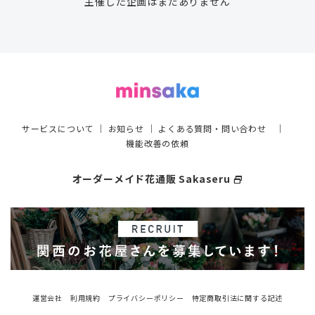
主催した企画はまだありません
サービスについて
｜
お知らせ
｜
よくある質問・問い合わせ
｜
機能改善の依頼
オーダーメイド花通販 Sakaseru
select_window
運営会社
利用規約
プライバシーポリシー
特定商取引法に関する記述