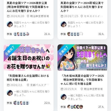
真夏の全国ツアー2026東京公演
真夏の全国ツアー2026宮城公演で
(明治神宮野球場)で矢田萌華ちゃ
矢田萌華ちゃんにお花を贈りませ
んにお花を贈りませんか？
んか？
2026/8/20
明治神宮野球場
2026/7/25
セキスイハイム
calendar_month
location_on
calendar_month
location_on
スーパーアリーナ
矢田ちゃんへ一緒にお花を贈り
矢田ちゃんへ一緒にお花を送り
ましょう！
ましょう！
参加
21人
参加
32人
企画完了
企画完了
「矢田萌華さんの生誕祭における
「乃木坂46真夏の全国ツアー2025
祝花を贈る企画」
明治神宮野球場」で矢田萌華ち
ゃんに祝い花を贈る企画
2026/2/1
京都パルスプラ
calendar_month
location_on
2025/9/4
明治神宮野球場
calendar_month
location_on
ザ
一緒に矢田ちゃんに祝花を贈り
ましょう。
一緒に矢田ちゃんに祝い花を贈
りましょう。
参加
22人
参加
27人