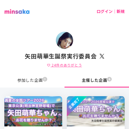
ログイン｜新規
矢田萌華生誕祭実行委員会
24
件のありがとう
favorite
0
6
参加した企画
主催した企画
企画完了