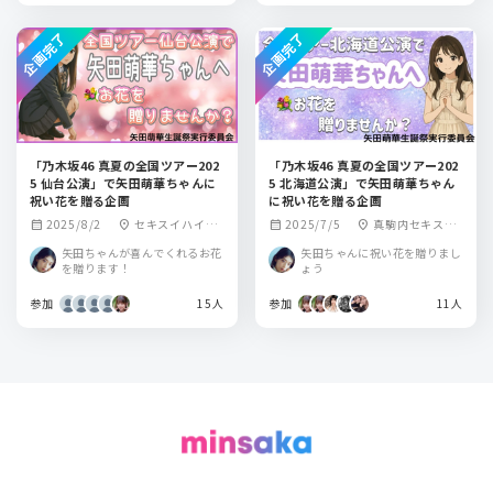
企画完了
企画完了
「乃木坂46 真夏の全国ツアー202
「乃木坂46 真夏の全国ツアー202
5 仙台公演」で矢田萌華ちゃんに
5 北海道公演」で矢田萌華ちゃん
祝い花を贈る企画
に祝い花を贈る企画
2025/8/2
セキスイハイム
2025/7/5
真駒内セキスイ
calendar_month
location_on
calendar_month
location_on
スーパーアリーナ
ハイムアイスアリ
矢田ちゃんが喜んでくれるお花
矢田ちゃんに祝い花を贈りまし
ーナ
を贈ります！
ょう
参加
15人
参加
11人