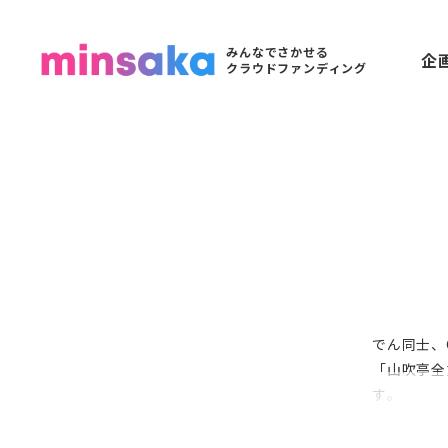
みんなでさかせる
企
クラウドファンディング
でん同士、G
「山吹亭全
す。