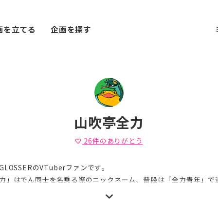
画を立てる
企画を探す
山吹亭全力
26
件のありがとう
favorite
LOSSERのVTuberファンです。
力」はでん同士を名乗る際のニックネーム、普段は「全力青年」で