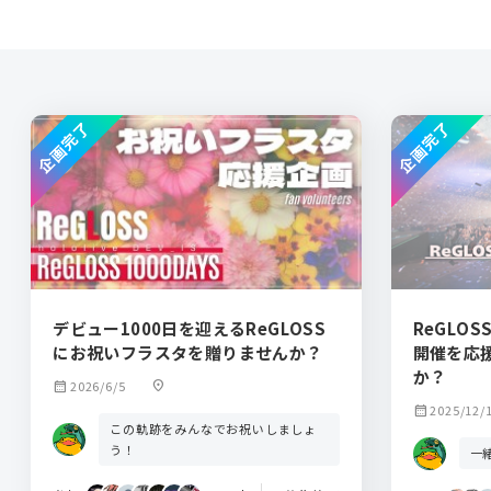
企画完了
企画完了
デビュー1000日を迎えるReGLOSS
ReGLOSS
にお祝いフラスタを贈りませんか？
開催を応
か？
calendar_month
2026/6/5
location_on
calendar_month
2025/12/
この軌跡をみんなでお祝いしましょ
う！
一