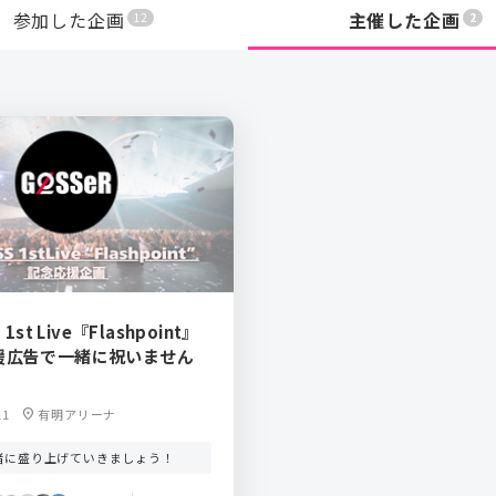
参加した企画
主催した企画
12
2
 1st Live『Flashpoint』
援広告で一緒に祝いません
11
location_on
有明アリーナ
緒に盛り上げていきましょう！