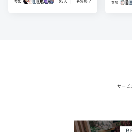
参加
95人
募集終了
参加
サービ