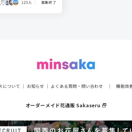
125人
募集終了
スについて
｜
お知らせ
｜
よくある質問・問い合わせ
｜
機能改
オーダーメイド花通販 Sakaseru
select_window