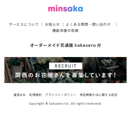
サービスについて
｜
お知らせ
｜
よくある質問・問い合わせ
｜
機能改善の依頼
オーダーメイド花通販 Sakaseru
select_window
運営会社
利用規約
プライバシーポリシー
特定商取引法に関する記述
Copyright © Sakaseru Inc. All rights reserverd.