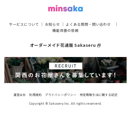
サービスについて
｜
お知らせ
｜
よくある質問・問い合わせ
｜
機能改善の依頼
オーダーメイド花通販 Sakaseru
select_window
運営会社
利用規約
プライバシーポリシー
特定商取引法に関する記述
Copyright © Sakaseru Inc. All rights reserverd.