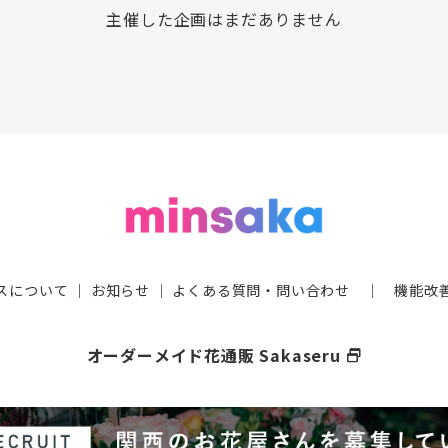
主催した企画はまだありません
スについて
｜
お知らせ
｜
よくある質問・問い合わせ
｜
機能改
オーダーメイド花通販 Sakaseru
select_window