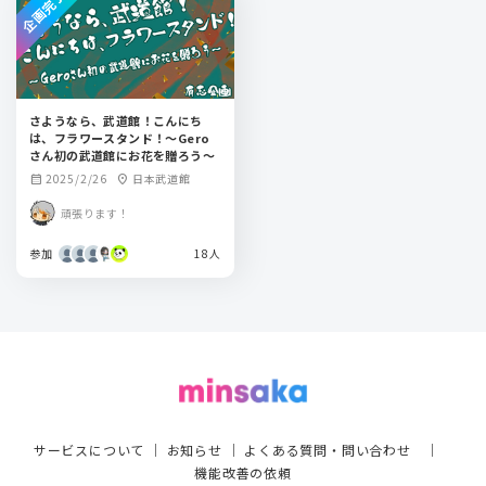
企画完了
さようなら、武道館！こんにち
は、フラワースタンド！～Gero
さん初の武道館にお花を贈ろう～
2025/2/26
日本武道館
calendar_month
location_on
頑張ります！
参加
18人
サービスについて
｜
お知らせ
｜
よくある質問・問い合わせ
｜
機能改善の依頼