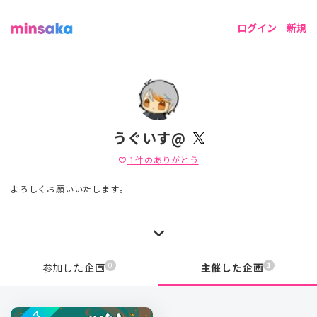
ログイン｜新規
うぐいす@
1
件のありがとう
favorite
よろしくお願いいたします。
0
1
参加した企画
主催した企画