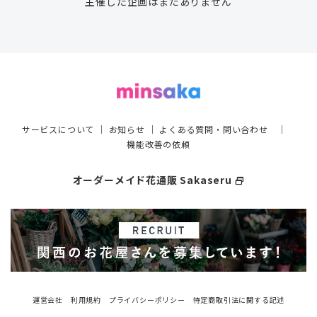
主催した企画はまだありません
サービスについて
｜
お知らせ
｜
よくある質問・問い合わせ
｜
機能改善の依頼
オーダーメイド花通販 Sakaseru
select_window
運営会社
利用規約
プライバシーポリシー
特定商取引法に関する記述