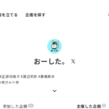
画を立てる
企画を探す
おーした。
46 #正源司陽子 #渡辺莉奈 #藤嶌果歩
 #渡辺みり愛
参加した企画
主催した企画
12
0