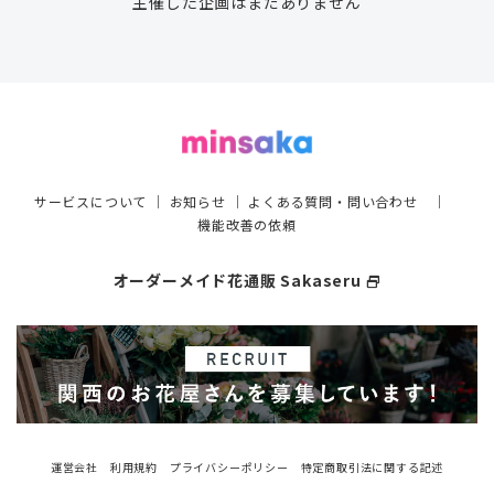
主催した企画はまだありません
サービスについて
｜
お知らせ
｜
よくある質問・問い合わせ
｜
機能改善の依頼
オーダーメイド花通販 Sakaseru
select_window
運営会社
利用規約
プライバシーポリシー
特定商取引法に関する記述