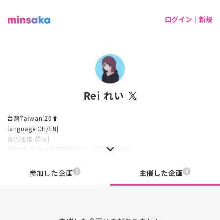
ログイン｜新規
Rei れい
台灣Taiwan 20⬆️
language:CH/EN|
追V/主推:😈🛸|
日常雜+偶爾一些產圖和烤肉，錯誤請見諒🥺
3
0
参加した企画
主催した企画