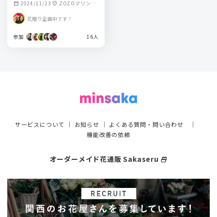
2024/11/23
ZOZOマリンス
calendar_month
location_on
タジアム
花贈り企画中です！
参加
16人
サービスについて
｜
お知らせ
｜
よくある質問・問い合わせ
｜
機能改善の依頼
オーダーメイド花通販 Sakaseru
select_window