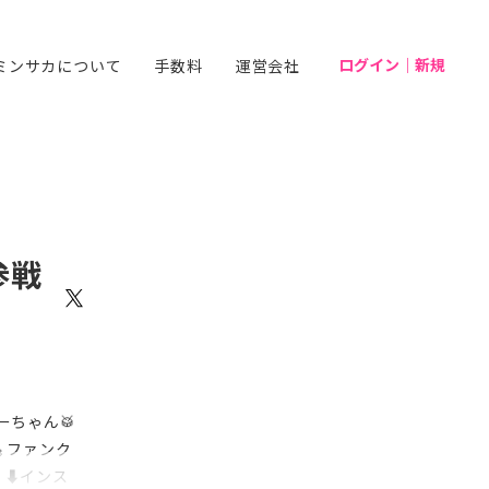
ログイン｜新規
ミンサカについて
手数料
運営会社
参戦
ーちゃん🥁
ファンク
 ⬇️インス