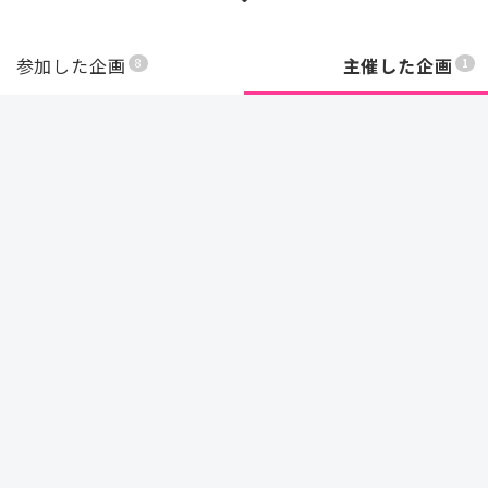
ました💨🔗
参加した企画
主催した企画
8
1