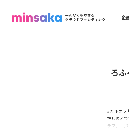
みんなでさかせる
企
クラウドファンディング
ろふべ
#ガルクラ
推しの♂で
ラブ」 【D