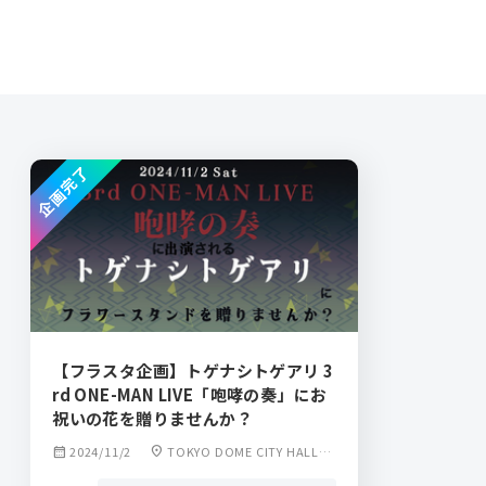
タも はじめ
企画完了
【フラスタ企画】トゲナシトゲアリ 3
rd ONE-MAN LIVE「咆哮の奏」にお
祝いの花を贈りませんか？
calendar_month
2024/11/2
location_on
TOKYO DOME CITY HALL
(東京ドームシティホール)