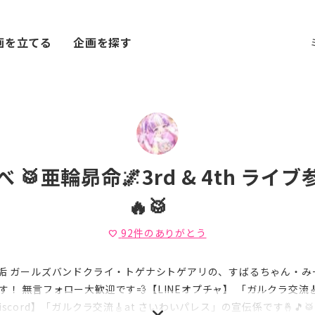
画を立てる
企画を探す
 🥁亜輪昴命🌌3rd & 4th ライブ
🔥🥁
92
件のありがとう
favorite
 垢 ガールズバンドクライ・トゲナシトゲアリの、すばるちゃん・み
す！ 無言フォロー大歓迎です💨【LINEオプチャ】 「ガルクラ交流
iscord】「ガルクラ交流🎸at さいわいパレス」の宣伝係です🤞🎵🥁