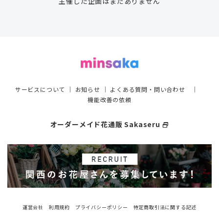
主催した企画はまだありません
サービスについて
｜
お知らせ
｜
よくある質問・問い合わせ
｜
機能改善の依頼
オーダーメイド花通販 Sakaseru
select_window
運営会社
利用規約
プライバシーポリシー
特定商取引法に関する記述