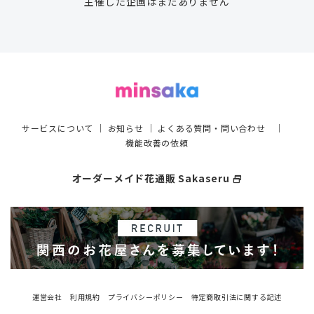
主催した企画はまだありません
サービスについて
｜
お知らせ
｜
よくある質問・問い合わせ
｜
機能改善の依頼
オーダーメイド花通販 Sakaseru
select_window
運営会社
利用規約
プライバシーポリシー
特定商取引法に関する記述