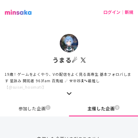
ログイン｜新規
うまる☄
19歳！ゲームをよくやり、Vの配信をよく見る高専生 基本フォロバしま
す 星詠み 開拓者 963fam 百鬼組 ☄ ⚒️🌸🧸🎗🐾最推し
【@suisei_hosimati】
1
0
参加した企画
主催した企画