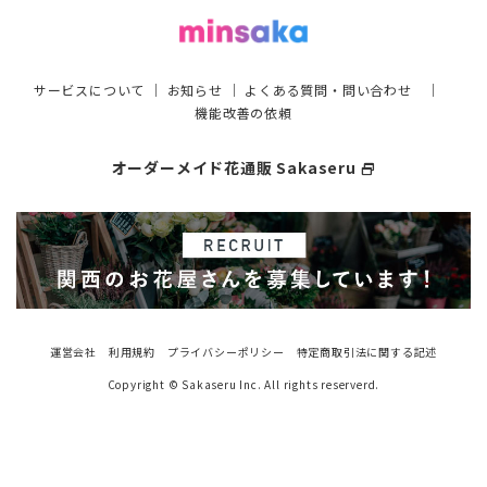
サービスについて
｜
お知らせ
｜
よくある質問・問い合わせ
｜
機能改善の依頼
オーダーメイド花通販 Sakaseru
select_window
運営会社
利用規約
プライバシーポリシー
特定商取引法に関する記述
Copyright © Sakaseru Inc. All rights reserverd.