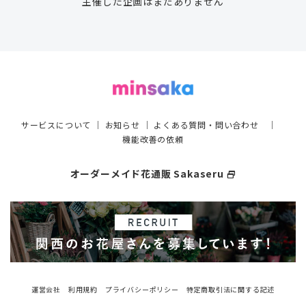
主催した企画はまだありません
サービスについて
｜
お知らせ
｜
よくある質問・問い合わせ
｜
機能改善の依頼
オーダーメイド花通販 Sakaseru
select_window
運営会社
利用規約
プライバシーポリシー
特定商取引法に関する記述