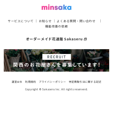
サービスについて
｜
お知らせ
｜
よくある質問・問い合わせ
｜
機能改善の依頼
オーダーメイド花通販 Sakaseru
select_window
運営会社
利用規約
プライバシーポリシー
特定商取引法に関する記述
Copyright © Sakaseru Inc. All rights reserverd.