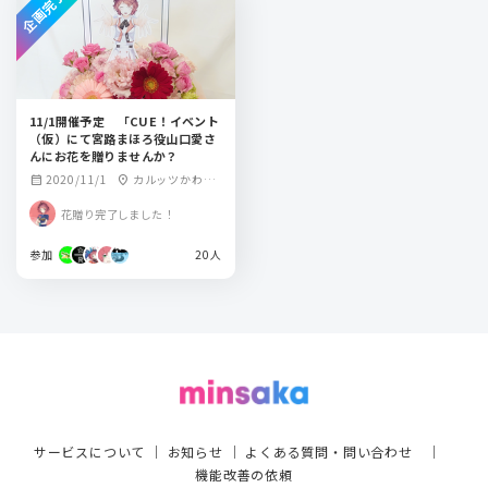
企画完了
11/1開催予定 「CUE！イベント
（仮）にて宮路まほろ役山口愛さ
んにお花を贈りませんか？
2020/11/1
カルッツかわさ
calendar_month
location_on
き
花贈り完了しました！
参加
20人
サービスについて
｜
お知らせ
｜
よくある質問・問い合わせ
｜
機能改善の依頼