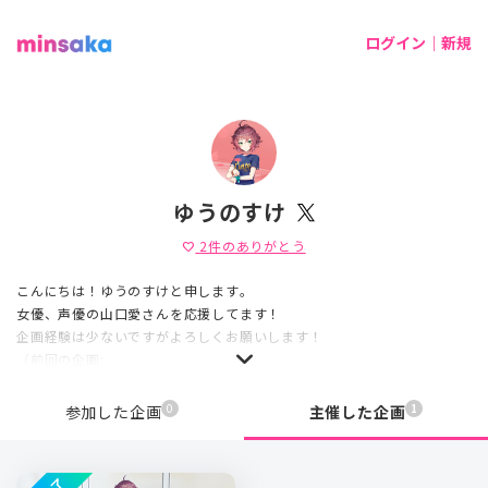
ログイン｜新規
ゆうのすけ
2
件のありがとう
favorite
こんにちは！ゆうのすけと申します。
女優、声優の山口愛さんを応援してます！
企画経験は少ないですがよろしくお願いします！
（前回の企画:
https://twitter.com/mame__0222/status/1266383859702087680?
s=21
0
1
参加した企画
主催した企画
）