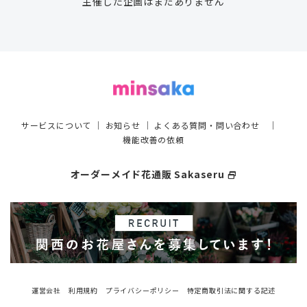
主催した企画はまだありません
サービスについて
｜
お知らせ
｜
よくある質問・問い合わせ
｜
機能改善の依頼
オーダーメイド花通販 Sakaseru
select_window
運営会社
利用規約
プライバシーポリシー
特定商取引法に関する記述