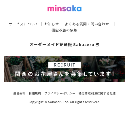
サービスについて
｜
お知らせ
｜
よくある質問・問い合わせ
｜
機能改善の依頼
オーダーメイド花通販 Sakaseru
select_window
運営会社
利用規約
プライバシーポリシー
特定商取引法に関する記述
Copyright © Sakaseru Inc. All rights reserverd.