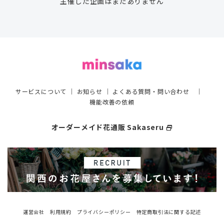
主催した企画はまだありません
サービスについて
｜
お知らせ
｜
よくある質問・問い合わせ
｜
機能改善の依頼
オーダーメイド花通販 Sakaseru
select_window
運営会社
利用規約
プライバシーポリシー
特定商取引法に関する記述