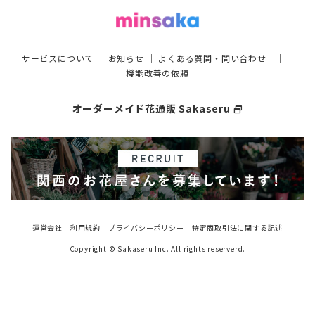
サービスについて
｜
お知らせ
｜
よくある質問・問い合わせ
｜
機能改善の依頼
オーダーメイド花通販 Sakaseru
select_window
運営会社
利用規約
プライバシーポリシー
特定商取引法に関する記述
Copyright © Sakaseru Inc. All rights reserverd.