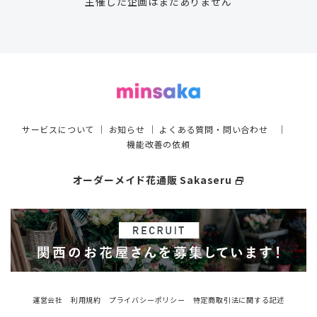
主催した企画はまだありません
サービスについて
｜
お知らせ
｜
よくある質問・問い合わせ
｜
機能改善の依頼
オーダーメイド花通販 Sakaseru
select_window
運営会社
利用規約
プライバシーポリシー
特定商取引法に関する記述