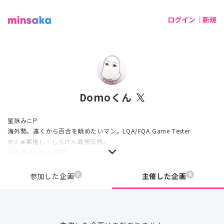
ログイン｜新規
Domoくん
星詠みこP
海外勢。遠くから百合を眺めたいマン。LQA/FQA Game Tester
🌸☄️🔥👾推し・しらけん最強伝説。
日本語/English/中文
4
0
参加した企画
主催した企画