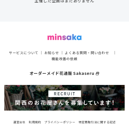
主催した企画はまだありません
サービスについて
｜
お知らせ
｜
よくある質問・問い合わせ
｜
機能改善の依頼
オーダーメイド花通販 Sakaseru
select_window
運営会社
利用規約
プライバシーポリシー
特定商取引法に関する記述