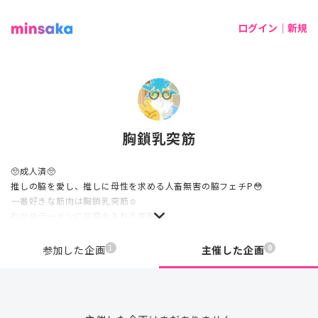
ログイン｜新規
胸鎖乳突筋
🥺成人済🥺
推しの脇を愛し、推しに母性を求める人畜無害の脇フェチP😳
一番好きな筋肉は胸鎖乳突筋☺️
わかめラーメンに豆腐を入れる変態🤗
わかめ味噌汁に豆腐を入れない変態🤗
来年の春以降に期待しちゃってる変態🤗
1
0
参加した企画
主催した企画