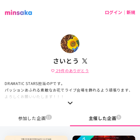
ログイン｜新規
さいとう
29
件のありがとう
favorite
DRAMATIC STARS担当のPです。
パッションあふれる素敵なお花でライブ会場を飾れるよう頑張ります、
よろしくお願いいたします！！！
11
5
参加した企画
主催した企画