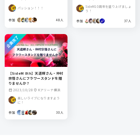
SideM10周年を盛り上げましょ
パッション！！！
う！
参加
48人
参加
37人
企画完了
【SideM 8th】天道輝さん・仲村
宗悟さんにフラワースタンドを贈
りませんか？
2023/10/28
Kアリーナ横浜
calendar_month
location_on
楽しいライブになりますよう
に！
参加
30人