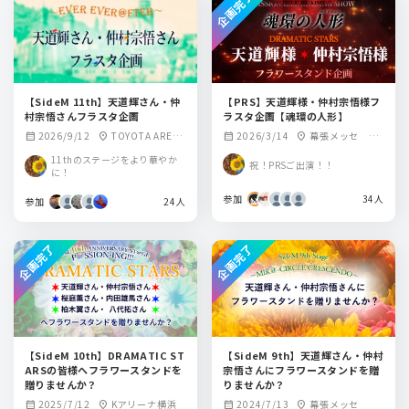
企画完了
【SideM 11th】天道輝さん・仲
【PRS】天道輝様・仲村宗悟様フ
村宗悟さんフラスタ企画
ラスタ企画【魂環の人形】
2026/9/12
TOYOTA ARENA
2026/3/14
幕張メッセ イ
calendar_month
location_on
calendar_month
location_on
TOKYO
ベントホール
11thのステージをより華やか
祝！PRSご出演！！
に！
参加
34人
参加
24人
企画完了
企画完了
【SideM 10th】DRAMATIC ST
【SideM 9th】天道輝さん・仲村
ARSの皆様へフラワースタンドを
宗悟さんにフラワースタンドを贈
贈りませんか？
りませんか？
2025/7/12
Kアリーナ横浜
2024/7/13
幕張メッセ
calendar_month
location_on
calendar_month
location_on