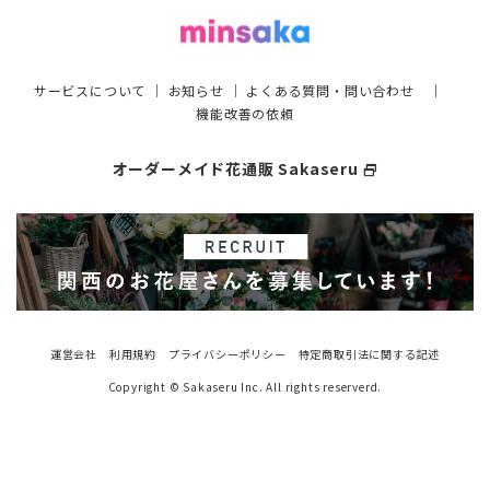
サービスについて
｜
お知らせ
｜
よくある質問・問い合わせ
｜
機能改善の依頼
オーダーメイド花通販 Sakaseru
select_window
運営会社
利用規約
プライバシーポリシー
特定商取引法に関する記述
Copyright © Sakaseru Inc. All rights reserverd.