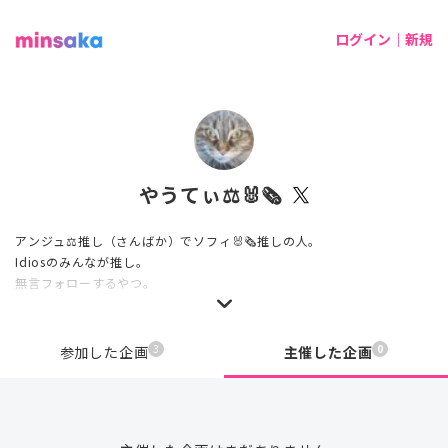
ログイン｜新規
やうてぃ⚖️🐰🗞
アンジュ⚖️推し（さんばか）でソフィ🐰🗞推しの人。
Idiosのみんなが推し。
無言フォローするやつ。
3
0
参加した企画
主催した企画