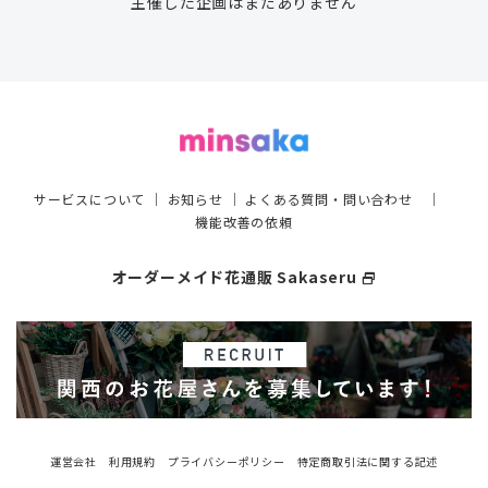
主催した企画はまだありません
サービスについて
｜
お知らせ
｜
よくある質問・問い合わせ
｜
機能改善の依頼
オーダーメイド花通販 Sakaseru
select_window
運営会社
利用規約
プライバシーポリシー
特定商取引法に関する記述