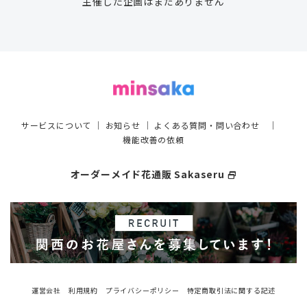
主催した企画はまだありません
サービスについて
｜
お知らせ
｜
よくある質問・問い合わせ
｜
機能改善の依頼
オーダーメイド花通販 Sakaseru
select_window
運営会社
利用規約
プライバシーポリシー
特定商取引法に関する記述