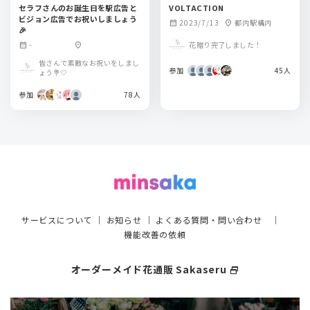
セラフさんのお誕生日を駅広告と
VOLTACTION
ビジョン広告でお祝いしましょう
2023/7/13
都内駅構内
calendar_month
location_on
🎉
花贈り完了しました！
-
calendar_month
location_on
皆さんで素敵なお祝いをしまし
参加
45人
ょう💐🤍
参加
78人
サービスについて
｜
お知らせ
｜
よくある質問・問い合わせ
｜
機能改善の依頼
オーダーメイド花通販 Sakaseru
select_window