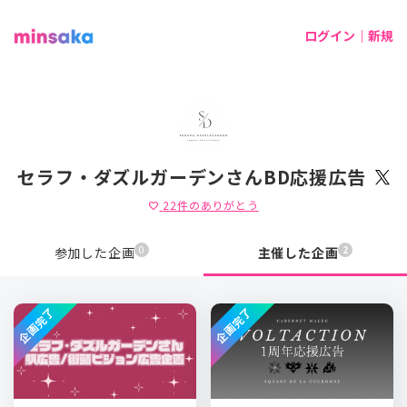
ログイン｜新規
セラフ・ダズルガーデンさんBD応援広告
22
件のありがとう
favorite
0
2
参加した企画
主催した企画
企画完了
企画完了