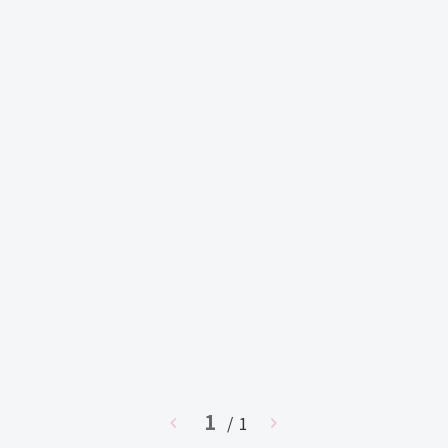
1
chevron_left
/ 1
chevron_right