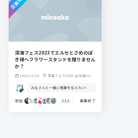
企画完了
深海フェス2023でエルセとさめのぽ
き様へフラワースタンドを贈りません
か？
calendar_month
2023/12/26
location_on
深海フェス2023 @池袋hare
vutai
みなさんと一緒に感謝を伝えたい!
参加
33人
募集終了