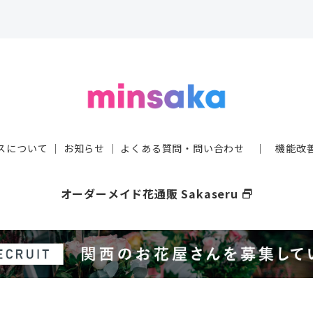
スについて
｜
お知らせ
｜
よくある質問・問い合わせ
｜
機能改
オーダーメイド花通販 Sakaseru
select_window