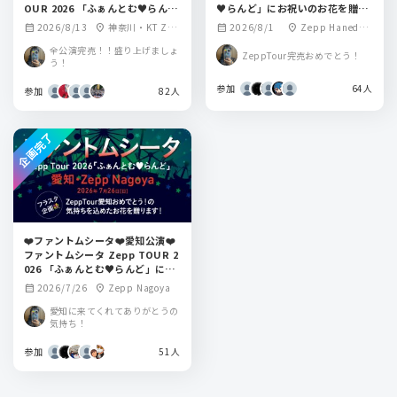
OUR 2026 「ふぁんとむ♥らん
♥らんど」にお祝いのお花を贈り
ど」にお花を贈ります！
ます！
2026/8/13
神奈川・KT Zep
2026/8/1
Zepp Haneda
calendar_month
location_on
calendar_month
location_on
p Yokohama
(TOKYO)
全公演完売！！盛り上げましょ
ZeppTour完売おめでとう！
う！
参加
64人
参加
82人
企画完了
❤️ファントムシータ❤️愛知公演❤️
ファントムシータ Zepp TOUR 2
026 「ふぁんとむ♥らんど」にお
花を贈ります！
2026/7/26
Zepp Nagoya
calendar_month
location_on
愛知に来てくれてありがとうの
気持ち！
参加
51人