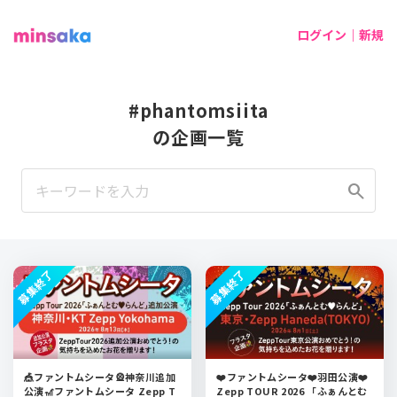
ログイン｜新規
#phantomsiita
の企画一覧
search
募集終了
募集終了
🎪ファントムシータ🎡神奈川追加
❤️ファントムシータ❤️羽田公演❤️
公演🎢ファントムシータ Zepp T
Zepp TOUR 2026 「ふぁんとむ