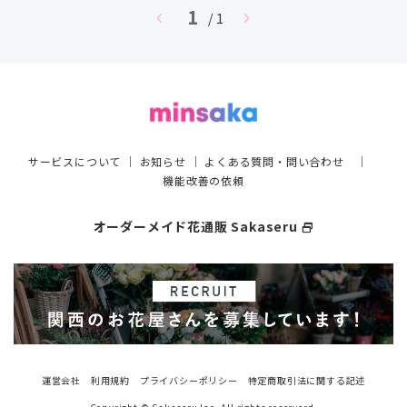
1
chevron_left
chevron_right
/ 1
サービスについて
｜
お知らせ
｜
よくある質問・問い合わせ
｜
機能改善の依頼
オーダーメイド花通販 Sakaseru
select_window
運営会社
利用規約
プライバシーポリシー
特定商取引法に関する記述