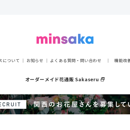
スについて
｜
お知らせ
｜
よくある質問・問い合わせ
｜
機能改
オーダーメイド花通販 Sakaseru
select_window