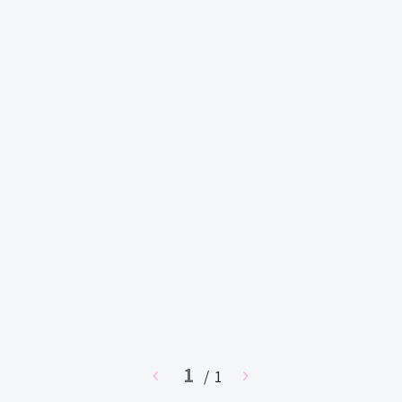
1
chevron_left
/ 1
chevron_right