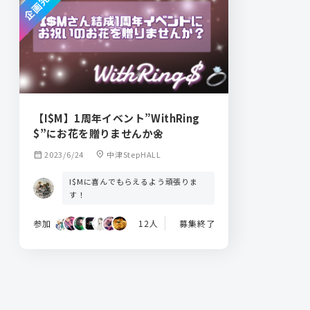
企画完了
【I$M】1周年イベント”WithRing
$”にお花を贈りませんか🌼
calendar_month
2023/6/24
location_on
中津StepHALL
I$Mに喜んでもらえるよう頑張りま
す！
参加
12人
募集終了