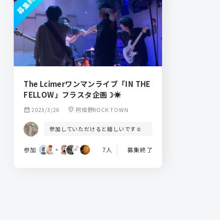
募集終了
The Lcimerワンマンライブ「IN THE
FELLOW」フラスタ企画☽☀︎
calendar_month
2023/3/26
location_on
阿倍野ROCK TOWN
参加していただけると嬉しいです☺︎︎︎︎
参加
7人
募集終了