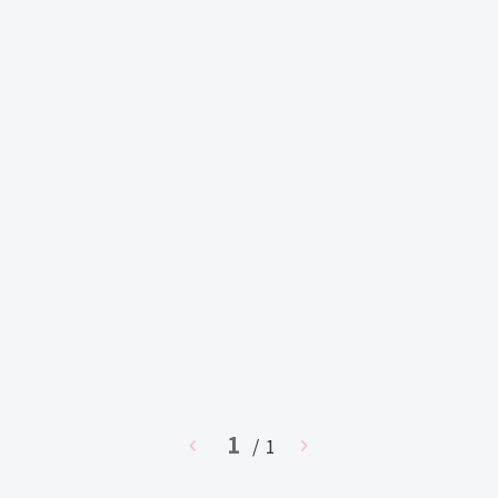
1
chevron_left
/ 1
chevron_right