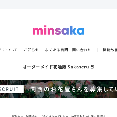
スについて
｜
お知らせ
｜
よくある質問・問い合わせ
｜
機能改
オーダーメイド花通販 Sakaseru
select_window
運営会社
利用規約
プライバシーポリシー
特定商取引法に関する記述