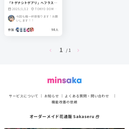
「トゲナシトゲアリ」へフラスタ
を贈りま…す！！
2025/1/12
TOKYO DOME
calendar_month
location_on
CITY HALL
今回も精一杯頑張ります！お願
いします！！
参加
98人
1
chevron_left
chevron_right
/ 1
サービスについて
｜
お知らせ
｜
よくある質問・問い合わせ
｜
機能改善の依頼
オーダーメイド花通販 Sakaseru
select_window