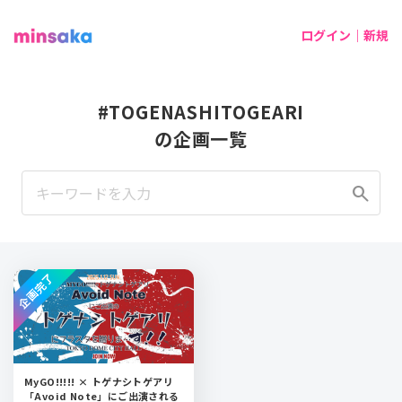
ログイン｜新規
#TOGENASHITOGEARI
の企画一覧
search
企画完了
MyGO!!!!! × トゲナシトゲアリ
「Avoid Note」にご出演される