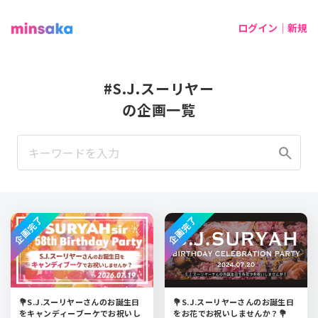
ログイン｜新規
#S.J.スーリヤー
の企画一覧
search
企画完了
企画完了
💐S.J.スーリヤーさんのお誕生日
💐S.J.スーリヤーさんのお誕生日
をキャンディーブーケでお祝いし
をお花でお祝いしませんか？💐