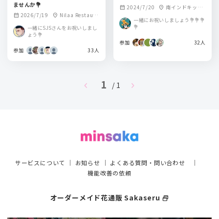
ませんか💐
2024/7/20
南インドキッチ
calendar_month
location_on
2026/7/19
Nilaa Restaura
calendar_month
location_on
ン 虎ノ門ヒルズ店
一緒にお祝いしましょう💐💐💐
nt (ニラーレストラ
💐
一緒にSJSさんをお祝いしまし
ン) 東陽町
ょう💐
参加
32人
参加
33人
1
chevron_left
chevron_right
/ 1
サービスについて
｜
お知らせ
｜
よくある質問・問い合わせ
｜
機能改善の依頼
オーダーメイド花通販 Sakaseru
select_window