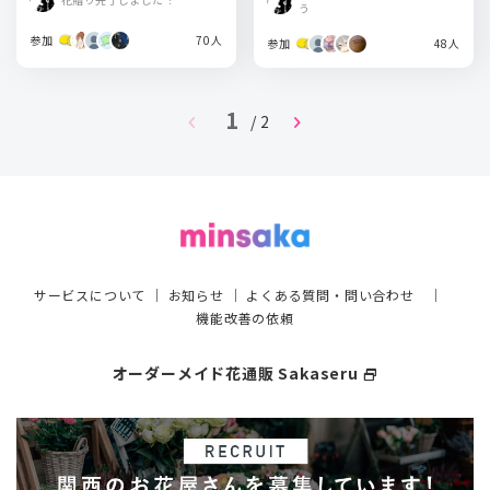
う
参加
70人
参加
48人
1
chevron_left
chevron_right
/ 2
サービスについて
｜
お知らせ
｜
よくある質問・問い合わせ
｜
機能改善の依頼
オーダーメイド花通販 Sakaseru
select_window