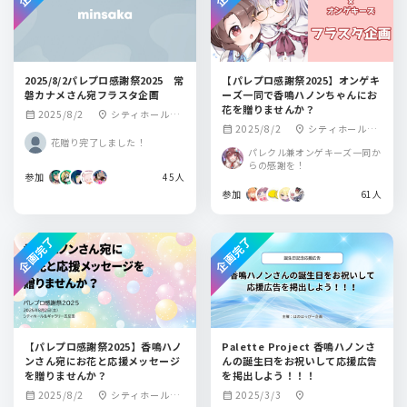
2025/8/2パレプロ感謝祭2025 常
【パレプロ感謝祭2025】オンゲキ
磐カナメさん宛フラスタ企画
ーズ一同で香鳴ハノンちゃんにお
花を贈りませんか？
2025/8/2
シティホール＆
calendar_month
location_on
2025/8/2
シティホール&
calendar_month
location_on
ギャラリー 五反田
花贈り完了しました！
ギャラリー五反田
パレクル兼オンゲキーズ一同か
らの感謝を！
参加
45人
参加
61人
企画完了
企画完了
【パレプロ感謝祭2025】香鳴ハノ
Palette Project 香鳴ハノンさ
ンさん宛にお花と応援メッセージ
んの誕生日をお祝いして応援広告
を贈りませんか？
を掲出しよう！！！
2025/8/2
シティホール＆
2025/3/3
calendar_month
location_on
calendar_month
location_on