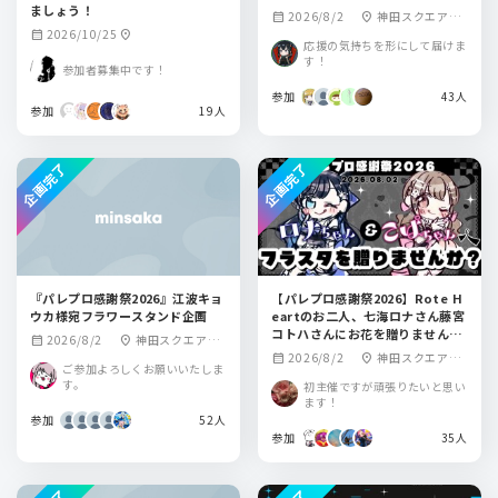
ましょう！
2026/8/2
神田スクエアホ
calendar_month
location_on
2026/10/25
calendar_month
location_on
ール
応援の気持ちを形にして届けま
す！
参加者募集中です！
参加
43人
参加
19人
企画完了
企画完了
『パレプロ感謝祭2026』江波キョ
【パレプロ感謝祭2026】Rote H
ウカ様宛フラワースタンド企画
eartのお二人、七海ロナさん藤宮
コトハさんにお花を贈りません
2026/8/2
神田スクエアホ
calendar_month
location_on
か？
2026/8/2
神田スクエアホ
calendar_month
location_on
ール
ご参加よろしくお願いいたしま
ール
す。
初主催ですが頑張りたいと思い
ます！
参加
52人
参加
35人