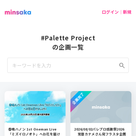
ログイン｜新規
#Palette Project
の企画一覧
search
企画完了
香鳴ハノン 1st Oneman Live
2026/08/02パレプロ感謝祭2026
「ミズイロノオト」へお花を届け
常磐カナメさん宛フラスタ企画