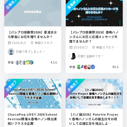
企画完了
募集終了
【パレプロ感謝祭2026】夏渚まは
【パレプロ感謝祭2026】香鳴ハノ
ろ隊長にお花を贈りませんか？
ンさんにお花と応援メッセージを
贈りませんか？
2026/8/2
神田スクエアホ
calendar_month
location_on
2026/8/2
神田スクエアホ
calendar_month
location_on
ール
花贈り完了しました！
ール
花贈り企画中です！
参加
42人
参加
95人
企画完了
企画完了
ChocoPop LIVE!! 2026 School
【ハノ誕2026】Palette Projec
Festival開催＆香鳴ハノン様出演
t 香鳴ハノンさんの誕生日をお祝
祝いフラスタ企画
いして応援広告を掲出しよ