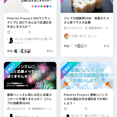
Palette Project 4thワンマン
パレプロ感謝祭2024 常磐カナメ
ライブに向けてみんなで応援広告
さん宛フラスタ企画
を出しませんか？
2024/8/31
神田明神ホール
calendar_month
location_on
-
calendar_month
location_on
花贈り完了しました！
みんなで応援の気持ちを贈りま
しょう！！！
参加
37人
参加
49人
企画完了
企画完了
香鳴ハノンさん宛にお花と応援メ
Palette Project 香鳴ハノンさ
ッセージを贈りませんか？【パレ
んのお誕生日を応援広告でお祝い
プロ感謝祭2024】
しよう！
2024/8/31
神田明神ホール
-
calendar_month
location_on
calendar_month
location_on
みんなで一緒にお祝いしましょ
花贈り完了しました！