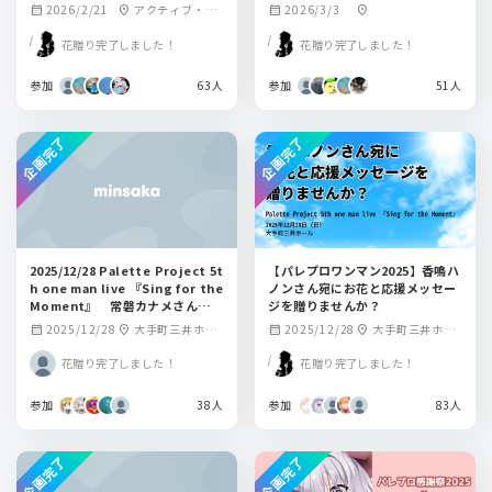
う！！！
2026/2/21
アクティブ・ス
2026/3/3
calendar_month
location_on
calendar_month
location_on
クウェア・大東
花贈り完了しました！
花贈り完了しました！
参加
63人
参加
51人
企画完了
企画完了
2025/12/28 Palette Project 5t
【パレプロワンマン2025】香鳴ハ
h one man live 『Sing for the
ノンさん宛にお花と応援メッセー
Moment』 常磐カナメさん宛フ
ジを贈りませんか？
ラスタ企画
2025/12/28
大手町三井ホー
2025/12/28
大手町三井ホー
calendar_month
location_on
calendar_month
location_on
ル
ル
花贈り完了しました！
花贈り完了しました！
参加
38人
参加
83人
企画完了
企画完了