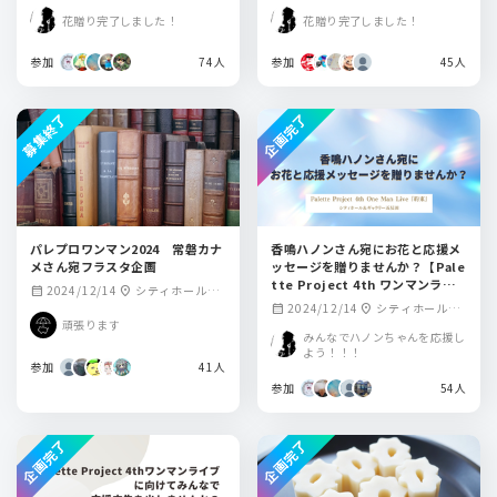
ギャラリー五反田
花贈り完了しました！
花贈り完了しました！
参加
74人
参加
45人
募集終了
企画完了
パレプロワンマン2024 常磐カナ
香鳴ハノンさん宛にお花と応援メ
メさん宛フラスタ企画
ッセージを贈りませんか？【Pale
tte Project 4th ワンマンライ
2024/12/14
シティホール＆
calendar_month
location_on
ブ「約束」】
2024/12/14
シティホール＆
calendar_month
location_on
ギャラリー五反田
頑張ります
ギャラリー五反田
みんなでハノンちゃんを応援し
よう！！！
参加
41人
参加
54人
企画完了
企画完了