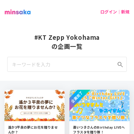
ログイン｜新規
#KT Zepp Yokohama
の企画一覧
search
企画完了
遙か3平泉の夢にお花を贈りませ
棗いつきさんのBirthday LIVEへ
んか？
フラスタを贈り隊！