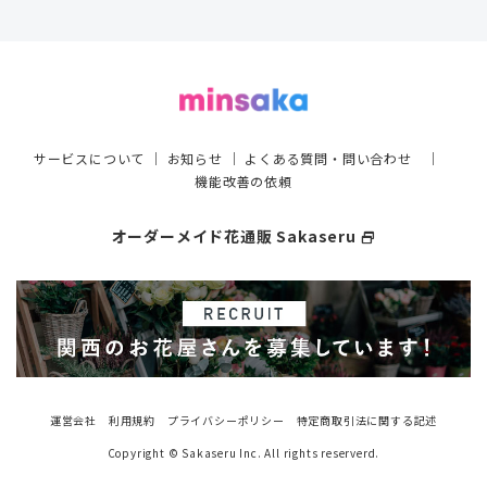
サービスについて
｜
お知らせ
｜
よくある質問・問い合わせ
｜
機能改善の依頼
オーダーメイド花通販 Sakaseru
select_window
運営会社
利用規約
プライバシーポリシー
特定商取引法に関する記述
Copyright © Sakaseru Inc. All rights reserverd.