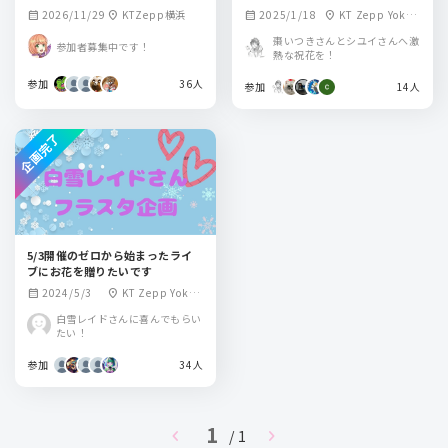
2026/11/29
KTZepp横浜
2025/1/18
KT Zepp Yokoh
calendar_month
location_on
calendar_month
location_on
ama
棗いつきさんとシユイさんへ激
参加者募集中です！
熱な祝花を！
参加
36人
参加
14人
企画完了
5/3開催のゼロから始まったライ
ブにお花を贈りたいです
2024/5/3
KT Zepp Yokoh
calendar_month
location_on
ama
白雪レイドさんに喜んでもらい
たい！
参加
34人
1
chevron_left
chevron_right
/ 1