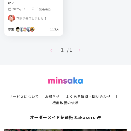
か？
2025/3/8
千葉県某所
calendar_month
location_on
花贈り完了しました！
参加
112人
1
chevron_left
chevron_right
/ 1
サービスについて
｜
お知らせ
｜
よくある質問・問い合わせ
｜
機能改善の依頼
オーダーメイド花通販 Sakaseru
select_window