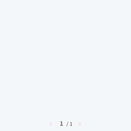
1
chevron_left
/ 1
chevron_right