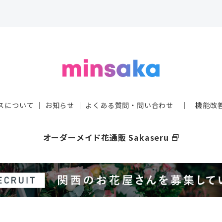
スについて
｜
お知らせ
｜
よくある質問・問い合わせ
｜
機能改
オーダーメイド花通販 Sakaseru
select_window