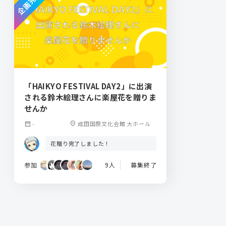
企画完了
「HAIKYO FESTIVAL DAY2」に出演
される鈴木絵理さんに楽屋花を贈りま
せんか
calendar_month
-
location_on
成田国際文化会館 大ホール
花贈り完了しました！
参加
9人
募集終了