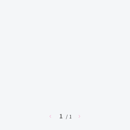
1
chevron_left
/ 1
chevron_right