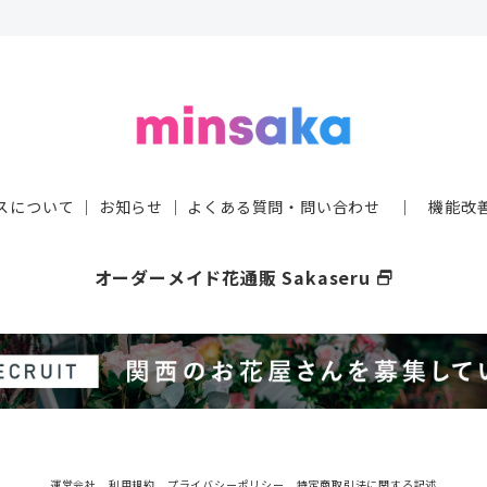
スについて
｜
お知らせ
｜
よくある質問・問い合わせ
｜
機能改
オーダーメイド花通販 Sakaseru
select_window
運営会社
利用規約
プライバシーポリシー
特定商取引法に関する記述