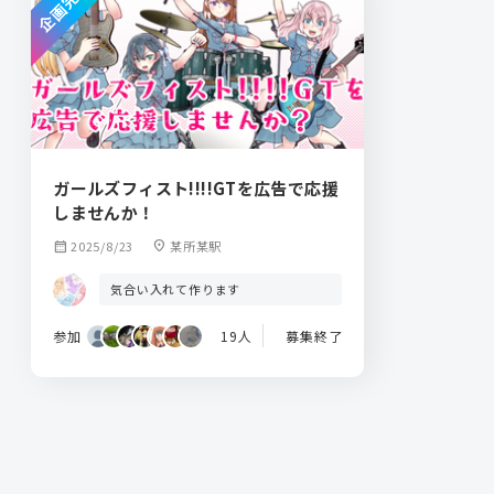
企画完了
ガールズフィスト!!!!GTを広告で応援
しませんか！
calendar_month
2025/8/23
location_on
某所某駅
気合い入れて作ります
参加
19人
募集終了