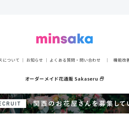
スについて
｜
お知らせ
｜
よくある質問・問い合わせ
｜
機能改
オーダーメイド花通販 Sakaseru
select_window