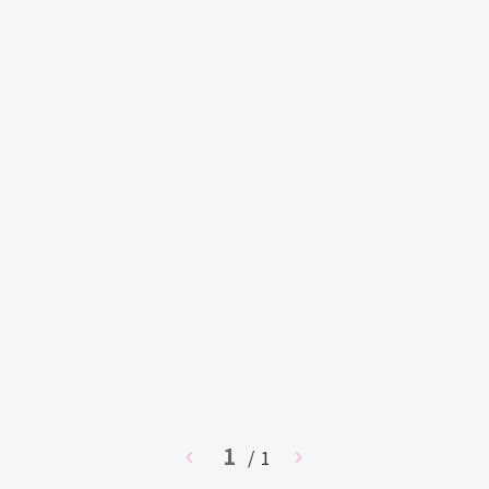
1
chevron_left
/ 1
chevron_right