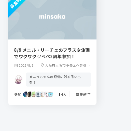
募集終了
8/9 メニル・リーチェのフラスタ企画
でワクワク♡ぺぺ2周年参加！
calendar_month
2025/8/9
location_on
大阪府大阪市中央区心斎橋筋
１丁目５−５ 6階 Freja
メニっちゃんの記憶に残る思い出
を！
参加
14人
募集終了