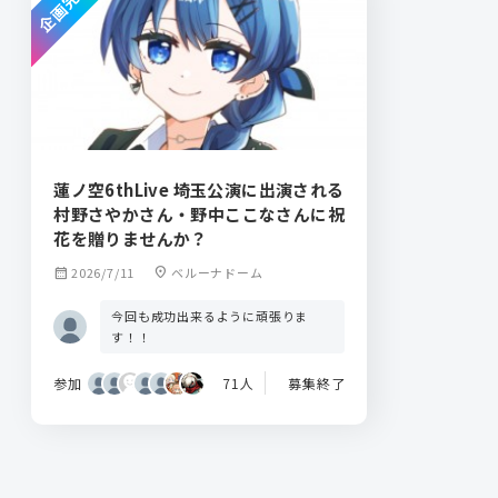
企画完了
蓮ノ空6thLive 埼玉公演に出演される
村野さやかさん・野中ここなさんに祝
花を贈りませんか？
calendar_month
2026/7/11
location_on
ベルーナドーム
今回も成功出来るように頑張りま
す！！
参加
71人
募集終了