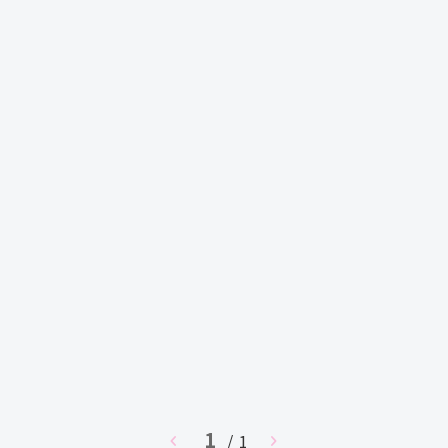
1
chevron_left
/ 1
chevron_right