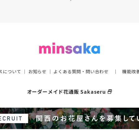
スについて
｜
お知らせ
｜
よくある質問・問い合わせ
｜
機能改
オーダーメイド花通販 Sakaseru
select_window