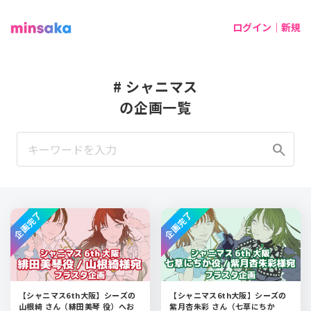
ログイン｜新規
# シャニマス
の企画一覧
search
企画完了
企画完了
【シャニマス6th大阪】シーズの
【シャニマス6th大阪】シーズの
山根綺 さん（緋田美琴 役）へお
紫月杏朱彩 さん（七草にちか