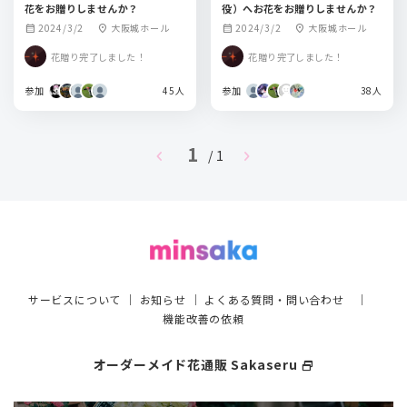
花をお贈りしませんか？
役）へお花をお贈りしませんか？
2024/3/2
大阪城ホール
2024/3/2
大阪城ホール
calendar_month
location_on
calendar_month
location_on
花贈り完了しました！
花贈り完了しました！
参加
45人
参加
38人
1
chevron_left
chevron_right
/ 1
サービスについて
｜
お知らせ
｜
よくある質問・問い合わせ
｜
機能改善の依頼
オーダーメイド花通販 Sakaseru
select_window