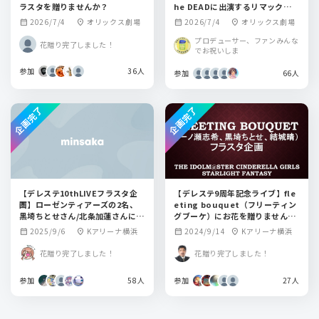
ラスタを贈りませんか？
he DEADに出演するリマックス3
人組にお花を贈りませんか？
2026/7/4
オリックス劇場
2026/7/4
オリックス劇場
calendar_month
location_on
calendar_month
location_on
プロデューサー、ファンみんな
花贈り完了しました！
でお祝いしま
参加
36人
参加
66人
企画完了
企画完了
【デレステ10thLIVEフラスタ企
【デレステ9周年記念ライブ】fle
画】ローゼンティアーズの2名、
eting bouquet（フリーティン
黒埼ちとせさん/北条加蓮さんにお
グブーケ）にお花を贈りません
花を贈りませんか？
か？【一ノ瀬志希／黒埼ちとせ／
2025/9/6
Kアリーナ横浜
2024/9/14
Kアリーナ横浜
calendar_month
location_on
calendar_month
location_on
結城晴】
花贈り完了しました！
花贈り完了しました！
参加
58人
参加
27人