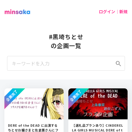
ログイン｜新規
#黒埼ちとせ
の企画一覧
search
企画完了
企画完了
DERE of the DEAD に出演する
【返礼品プランあり】CINDEREL
ちとせお嬢さまと佐倉薫さんにフ
LA GIRLS MUSICAL DERE of t