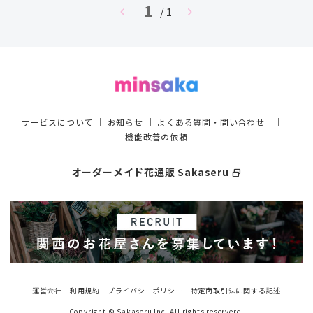
1
chevron_left
chevron_right
/ 1
サービスについて
｜
お知らせ
｜
よくある質問・問い合わせ
｜
機能改善の依頼
オーダーメイド花通販 Sakaseru
select_window
運営会社
利用規約
プライバシーポリシー
特定商取引法に関する記述
Copyright © Sakaseru Inc. All rights reserverd.