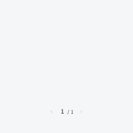
1
chevron_left
/ 1
chevron_right