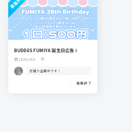
募集終了
BUDDiiS FUMIYA 誕生日広告 ❕
calendar_month
2024/10/3
location_on
花贈り企画中です！
募集終了