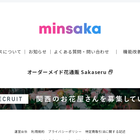
スについて
｜
お知らせ
｜
よくある質問・問い合わせ
｜
機能改
オーダーメイド花通販 Sakaseru
select_window
運営会社
利用規約
プライバシーポリシー
特定商取引法に関する記述