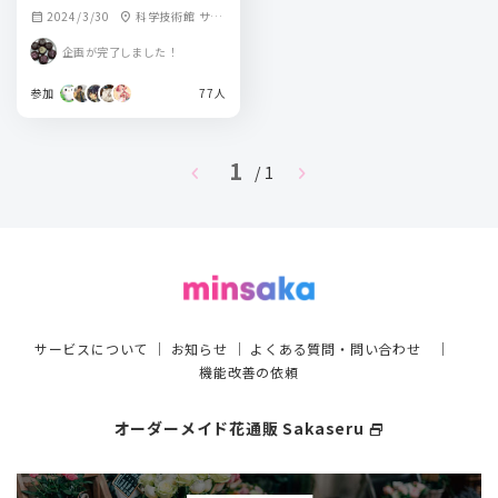
2024/3/30
科学技術館 サイ
calendar_month
location_on
エンスホール
企画が完了しました！
参加
77人
1
chevron_left
chevron_right
/ 1
サービスについて
｜
お知らせ
｜
よくある質問・問い合わせ
｜
機能改善の依頼
オーダーメイド花通販 Sakaseru
select_window