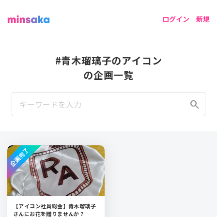
ログイン｜新規
#青木瑠璃子のアイコン
の企画一覧
search
企画完了
【アイコン社員総会】青木瑠璃子
さんにお花を贈りませんか？