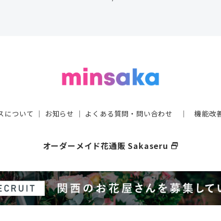
スについて
｜
お知らせ
｜
よくある質問・問い合わせ
｜
機能改
オーダーメイド花通販 Sakaseru
select_window