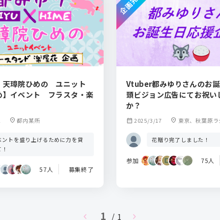
企画完了
・天璋院ひめの ユニット
Vtuber都みゆりさんのお
め】イベント フラスタ・楽
頭ビジョン広告にてお祝い
か？
2
location_on
都内某所
calendar_month
2025/3/17
location_on
東京、秋葉原ラ
るラジ館ビジョン
ベントを盛り上げるために力を貸
花贈り完了しました！
て！
参加
75人
57人
募集終了
1
chevron_left
/ 1
chevron_right