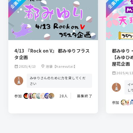
企画完了
企画完了
4/13 『Rock on V』 都みゆりフラス
都みゆり
タ企画
【みゆひ
屋花企画
calendar_month
2025/4/13
location_on
池袋【harevutai】
calendar_month
2025/4/1
みゆりさんのために力を貸してくだ
さい
イ
し
参加
28人
募集終了
参加