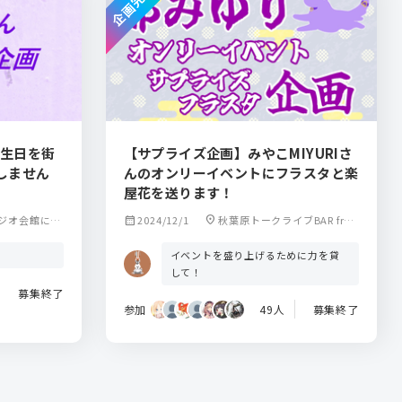
企画完了
誕生日を街
【サプライズ企画】みやこMIYURIさ
しません
んのオンリーイベントにフラスタと楽
屋花を送ります！
ジオ会館にあ
calendar_month
2024/12/1
location_on
秋葉原トークライブBAR fro
m scratch
イベントを盛り上げるために力を貸
して！
募集終了
参加
49人
募集終了