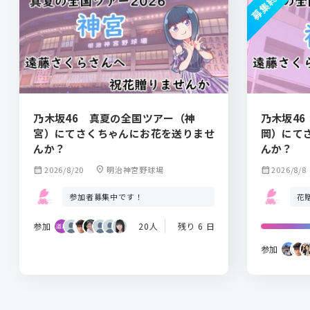
募集終了
乃木坂46 真夏の全国ツアー（神
乃木坂4
宮）にてさくちゃんにお花を送りませ
岡）にて
んか？
んか？
calendar_month
2026/8/20
location_on
明治神宮野球場
calendar_month
2026/8/8
参加者募集中です！
花
参加
20人
残り 6 日
参加