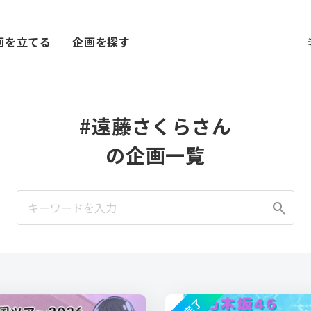
画を立てる
企画を探す
#遠藤さくらさん
の企画一覧
search