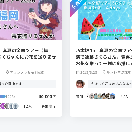
企画完了
6 真夏の全国ツアー（福
乃木坂46 真夏の全国ツ
さくちゃんにお花を送りませ
演で遠藤さくらさん、賀喜
お花を贈って一緒に応援し
location_on
マリンメッセ福岡A館
calendar_month
2023/8/25
location_on
明治神宮野球場
贈り企画中です！
かきさく好きのみんなあ
40,000
参加
47人
100%
円
12人
募集終了