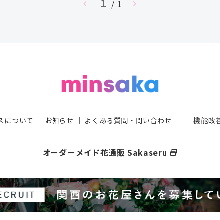
1
chevron_left
/ 1
chevron_right
スについて
｜
お知らせ
｜
よくある質問・問い合わせ
｜
機能改
オーダーメイド花通販 Sakaseru
select_window