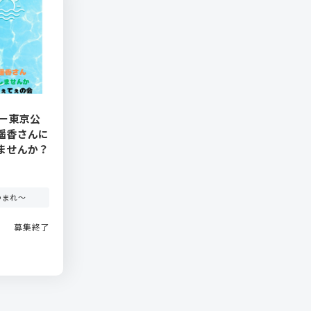
アー東京公
遥香さんに
ませんか？
つまれ～
募集終了