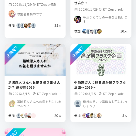
せんか？
2026/11/29
KTZepp横浜
calendar_month
location_on
2026/11/29
KT Zepp Yokoh
calendar_month
location_on
参加者募集中です！
ama
平泉ならではの一基を目指しま
す！
参加
35人
参加
10人
企画完了
企画完了
葛城忍人さんへお花を贈りません
中原茂さんに贈る遙か祭フラスタ
か？ 遙か祭2026
企画～2026～
2026/3/15
KT Zepp Yokoh
2026/3/15
KT Zepp Yokoh
calendar_month
location_on
calendar_month
location_on
ama
ama
葛城忍人さんへの愛を形にしま
皆様の想いで素敵なお花にしま
せんか？
しょう♪
参加
20人
参加
5人
企画完了