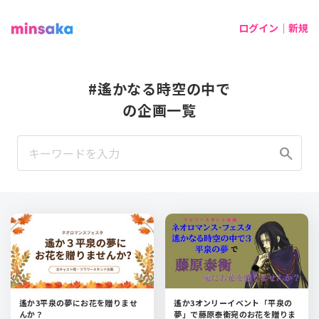
ログイン｜新規
#遙かなる時空の中で
の企画一覧
search
遙か3平泉の夢にお花を贈りませ
遙か3オンリーイベント「平泉の
んか？
夢」で藤原泰衡宛のお花を贈りま