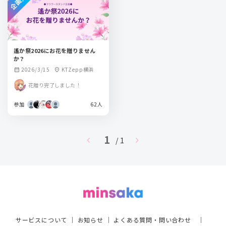
遙か祭2026にお花を贈りません
か？
2026/3/15
KTZepp横浜
calendar_month
location_on
花贈り完了しました！
参加
62人
1
chevron_left
chevron_right
/ 1
サービスについて
｜
お知らせ
｜
よくある質問・問い合わせ
｜