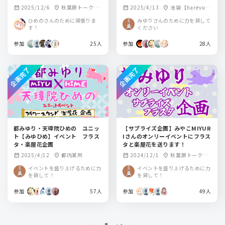
2025/12/6
秋葉原トークラ
2025/4/13
池袋【harevuta
calendar_month
location_on
calendar_month
location_on
イブBAR from scra
i】
ひめのさんのために頑張りま
みゆりさんのために力を貸して
tch
す！
ください
参加
25人
参加
28人
企画完了
企画完了
都みゆり・天璋院ひめの ユニッ
【サプライズ企画】みやこMIYUR
ト【みゆひめ】イベント フラス
Iさんのオンリーイベントにフラス
タ・楽屋花企画
タと楽屋花を送ります！
2025/4/12
都内某所
2024/12/1
秋葉原トークラ
calendar_month
location_on
calendar_month
location_on
イブBAR from scra
イベントを盛り上げるために力
イベントを盛り上げるために力
tch
を貸して！
を貸して！
参加
57人
参加
49人