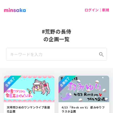
ログイン｜新規
#荒野の長侍
の企画一覧
search
企画完了
企画完了
天璋院ひめのワンマンライブ楽屋
4/13 『Rock on V』 都みゆりフ
花企画
ラスタ企画