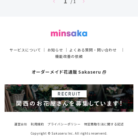
1
chevron_left
chevron_right
/ 1
サービスについて
｜
お知らせ
｜
よくある質問・問い合わせ
｜
機能改善の依頼
オーダーメイド花通販 Sakaseru
select_window
運営会社
利用規約
プライバシーポリシー
特定商取引法に関する記述
Copyright © Sakaseru Inc. All rights reserverd.